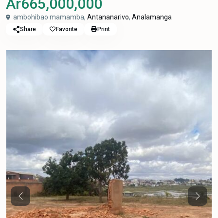
Ar665,000,000
ambohibao mamamba,
Antananarivo
,
Analamanga
Share
Favorite
Print
Previous
Next