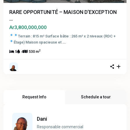
RARE OPPORTUNITÉ – MAISON D’EXCEPTION
...
Ar3,800,000,000
Terrain : 815 m²
Surface bâtie : 265 m² x 2 niveaux (RDC +
Étage)
Maison spacieuse et
...
2
5
4
530 m
Request Info
Schedule a tour
Dani
Responsable commercial