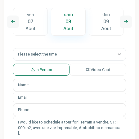
ven
sam
dim
07
08
09
Août
Août
Août
In Person
Video Chat