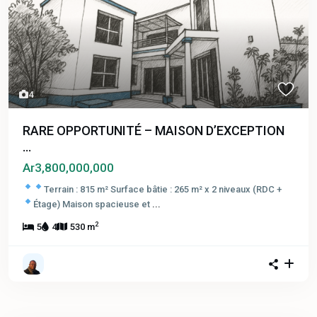
4
RARE OPPORTUNITÉ – MAISON D’EXCEPTION
...
Ar3,800,000,000
Terrain : 815 m²
Surface bâtie : 265 m² x 2 niveaux (RDC +
Étage)
Maison spacieuse et
...
2
5
4
530 m