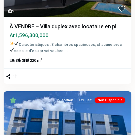
9
À VENDRE – Villa duplex avec locataire en pl...
Ar1,596,300,000
Caractéristiques :
3 chambres spacieuses, chacune avec
sa salle d’eau privative
Jard
...
2
3
3
220 m
En location
Exclusif
Non Disponible