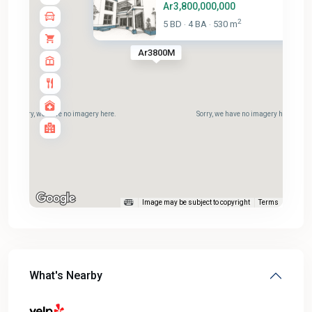
Ar3,800,000,000
2
5 BD
4 BA
530 m
·
·
Ar3800M
Sorry, we have no imagery here.
Sorry, we have no imagery here.
Image may be subject to copyright
Terms
What's Nearby