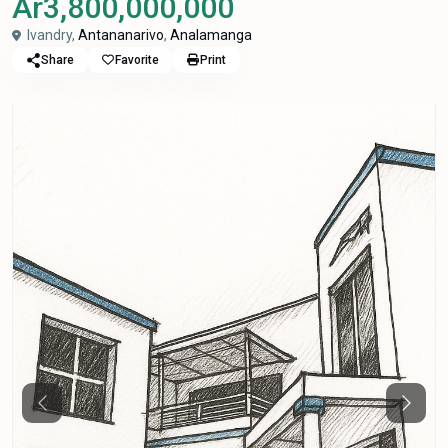
Ar3,800,000,000
Ivandry,
Antananarivo
,
Analamanga
Share
Favorite
Print
Previous
Next