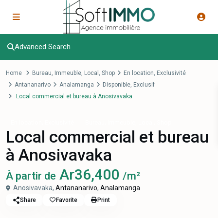
Advanced Search
Home
Bureau
,
Immeuble
,
Local
,
Shop
En location
,
Exclusivité
Antananarivo
Analamanga
Disponible
,
Exclusif
Local commercial et bureau à Anosivavaka
,
,
,
,
En location
Exclusivité
Bureau
Immeuble
Local
Shop
Local commercial et bureau
à Anosivavaka
Ar36,400
À partir de
/m²
Anosivavaka,
Antananarivo
,
Analamanga
Share
Favorite
Print