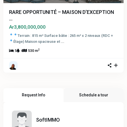
RARE OPPORTUNITÉ – MAISON D’EXCEPTION
...
Ar3,800,000,000
Terrain : 815 m²
Surface bâtie : 265 m² x 2 niveaux (RDC +
Étage)
Maison spacieuse et
...
2
5
4
530 m
Request Info
Schedule a tour
SoftIMMO