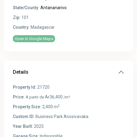
State/County:
Antananarivo
Zip:
101
Country:
Madagascar
Open In Google Maps
Details
Property Id:
21720
Price:
Ar36,400
À partir de
/m²
2
Property Size:
2,400 m
Custom ID:
Business Park Anosivavaka
Year Built:
2025
Garage Size:
Indisponible