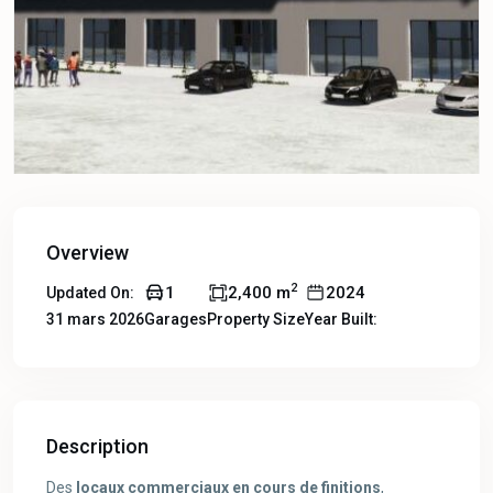
Overview
2
1
2,400 m
2024
Updated On:
31 mars 2026
Garages
Property Size
Year Built:
Description
Des
locaux commerciaux en cours de finitions
,