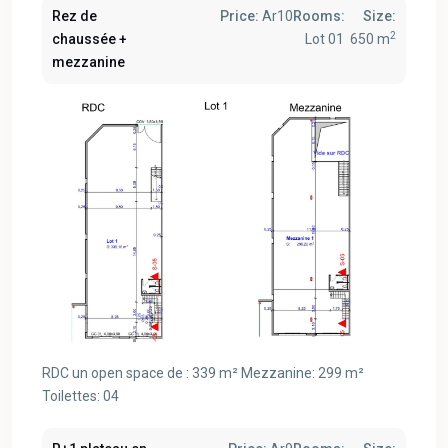
Rez de
Price:
Ar10
Rooms:
Size:
2
chaussée +
Lot 01
650 m
mezzanine
RDC un open space de : 339 m² Mezzanine: 299 m²
Toilettes: 04