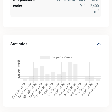
R+1 plateau en
Price:
Ar9
Rooms:
Size:
entier
R+1
2,400
2
m
Statistics