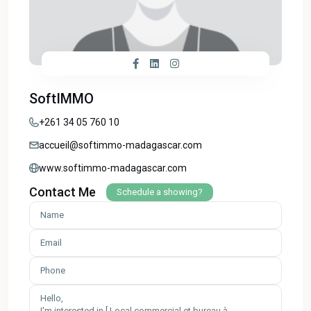
SoftIMMO
+261 34 05 760 10
accueil@softimmo-madagascar.com
www.softimmo-madagascar.com
Contact Me
Schedule a showing?