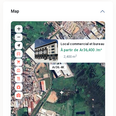
Map
Local commercial et bureau à A...
À partir de
Ar36,400
/m²
2
2,400 m
·
·
Ar36.4K