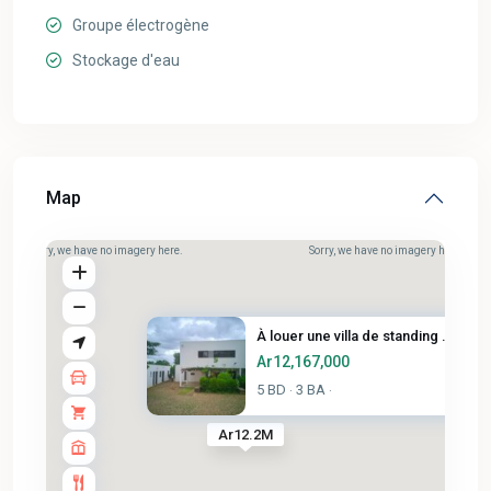
Groupe électrogène
Stockage d'eau
Map
Sorry, we have no imagery here.
Sorry, we have no imagery here.
À louer une villa de standing ...
Ar12,167,000
5 BD
3 BA
·
·
Ar12.2M