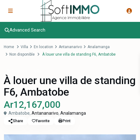
Advanced Search
Home
Villa
En location
Antananarivo
Analamanga
Non disponible
À louer une villa de standing F6, Ambatobe
En location
Villa
À louer une villa de standing
F6, Ambatobe
Ar12,167,000
Ambatobe,
Antananarivo
,
Analamanga
Share
Favorite
Print