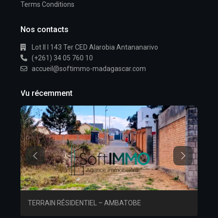
Terms Conditions
Nos contacts
Lot II I 143 Ter CED Alarobia Antananarivo
(+261) 34 05 760 10
accueil@softimmo-madagascar.com
Vu récemment
Previous
Next
À lo
bola
TERRAIN RÉSIDENTIEL – AMBATOBE
𝗔𝗠