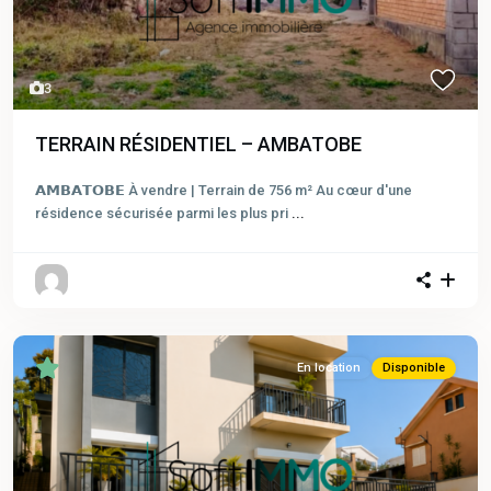
3
TERRAIN RÉSIDENTIEL – AMBATOBE
𝗔𝗠𝗕𝗔𝗧𝗢𝗕𝗘 À vendre | Terrain de 756 m² Au cœur d'une
résidence sécurisée parmi les plus pri
...
En location
Disponible