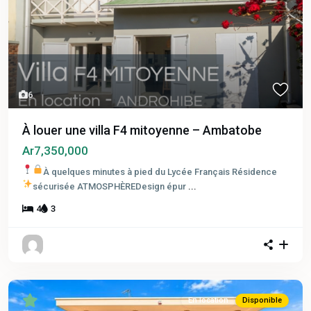
6
À louer une villa F4 mitoyenne – Ambatobe
Ar7,350,000
À quelques minutes à pied du Lycée Français
Résidence
sécurisée
ATMOSPHÈREDesign épur
...
4
3
En location
Disponible