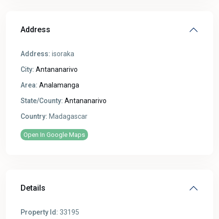
Address
Address:
isoraka
City:
Antananarivo
Area:
Analamanga
State/County:
Antananarivo
Country:
Madagascar
Open In Google Maps
Details
Property Id:
33195