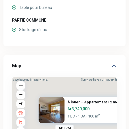
Table pour bureau
PARTIE COMMUNE
Stockage d'eau
Map
Sorry, we have no imagery here.
Sorry, we have no imagery here.
À louer – Appartement T2 meubl...
Ar3,740,000
2
1 BD
1 BA
100 m
·
·
Ar3.7M