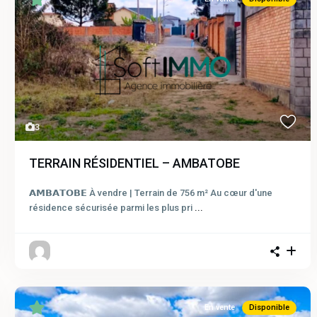
3
TERRAIN RÉSIDENTIEL – AMBATOBE
𝗔𝗠𝗕𝗔𝗧𝗢𝗕𝗘 À vendre | Terrain de 756 m² Au cœur d'une
résidence sécurisée parmi les plus pri
...
En vente
Disponible