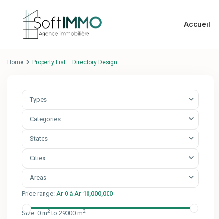
Accueil
Home
Property List – Directory Design
Types
Categories
States
Cities
Areas
Price range:
Ar 0 à Ar 10,000,000
2
2
Size:
0 m
to 29000 m