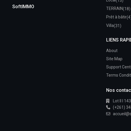
Local
(13)
SoftIMMO
TERRAIN
(18)
Prêt à bâtir
(4
Villa
(31)
LIENS RAP
About
Site Map
Support Cent
Terms Condit
Nos contac
Lot II I 1
(+261) 34
accueil@