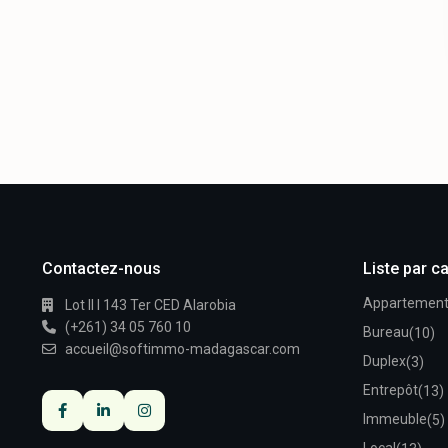
Contactez-nous
Liste par c
Appartemen
Lot II I 143 Ter CED Alarobia
(+261) 34 05 760 10
Bureau
(10)
accueil@softimmo-madagascar.com
Duplex
(3)
Entrepôt
(13)
Immeuble
(5)