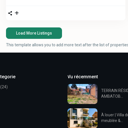
Load More Listings
This template allows you to add more text after the list of propertie
ategorie
Vu récemment
t
(24)
TERRAIN RÉSI
AMBATOB...
À louer | Villa 
meublée &...