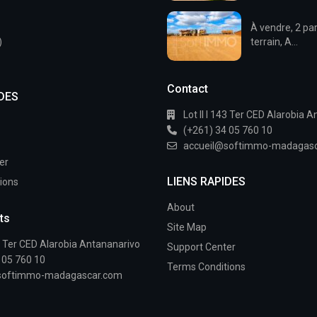
À vendre, 2 par
)
terrain, A...
Contact
IDES
Lot II I 143 Ter CED Alarobia 
(+261) 34 05 760 10
accueil@softimmo-madagas
er
LIENS RAPIDES
ions
About
ts
Site Map
43 Ter CED Alarobia Antananarivo
Support Center
 05 760 10
Terms Conditions
softimmo-madagascar.com