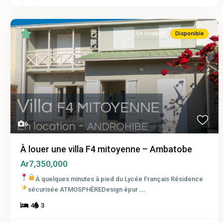
En location
Disponible
6
À louer une villa F4 mitoyenne – Ambatobe
Ar7,350,000
À quelques minutes à pied du Lycée Français
Résidence
sécurisée
ATMOSPHÈREDesign épur
...
4
3