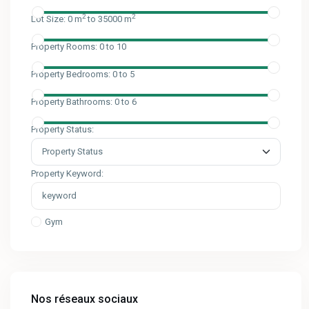
2
2
Lot Size:
0 m
to 35000 m
Property Rooms:
0 to 10
Property Bedrooms:
0 to 5
Property Bathrooms:
0 to 6
Property Status:
Property Keyword:
Gym
Nos réseaux sociaux