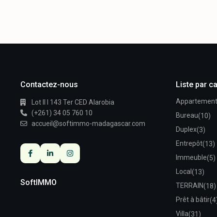
Contactez-nous
Liste par c
Appartemen
Lot II I 143 Ter CED Alarobia
(+261) 34 05 760 10
Bureau
(10)
accueil@softimmo-madagascar.com
Duplex
(3)
Entrepôt
(13)
Immeuble
(5)
Local
(13)
SoftIMMO
TERRAIN
(18)
Prêt à bâtir
(4
Villa
(31)