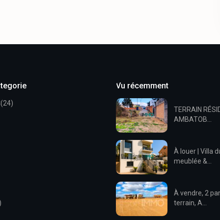
ategorie
Vu récemment
t
(24)
TERRAIN RÉSI
AMBATOB...
À louer | Villa 
meublée &...
À vendre, 2 par
)
terrain, A...