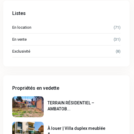
Listes
En location
(71)
En vente
(31)
Exclusivité
(8)
Propriétés en vedette
TERRAIN RÉSIDENTIEL –
AMBATOB...
À louer | Villa duplex meublée