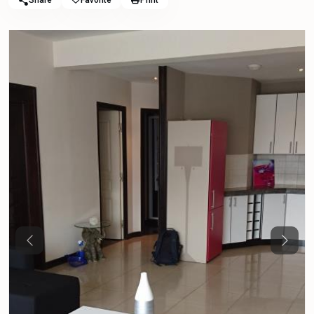
Share
Favorite
Print
Previous
Next