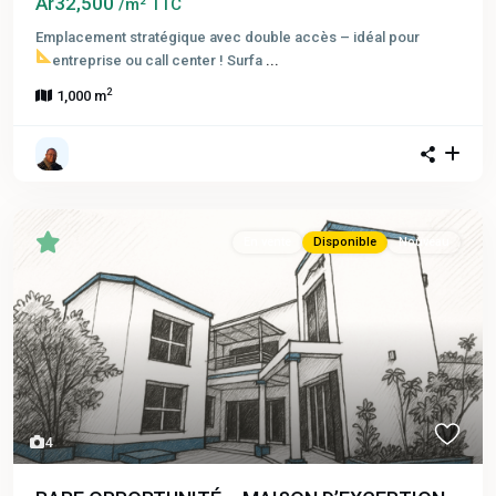
Ar32,500
/m² TTC
Emplacement stratégique avec double accès – idéal pour
entreprise ou call center !
Surfa
...
2
1,000 m
En vente
Disponible
Nouveau
4