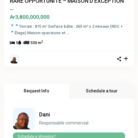
RARE OPPORTUNITÉ – MAISON D’EXCEPTION
...
Ar3,800,000,000
Terrain : 815 m²
Surface bâtie : 265 m² x 2 niveaux (RDC +
Étage)
Maison spacieuse et
...
2
5
4
530 m
Request Info
Schedule a tour
Dani
Responsable commercial
Schedule a showing?