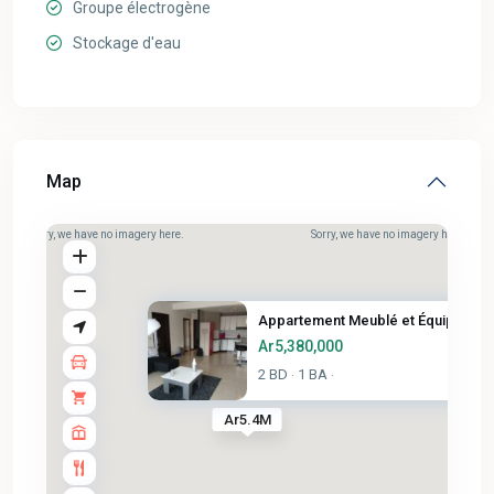
Groupe électrogène
Stockage d'eau
Map
Sorry, we have no imagery here.
Sorry, we have no imagery here.
Appartement Meublé et Équipé à...
Ar5,380,000
2 BD
1 BA
·
·
Ar5.4M