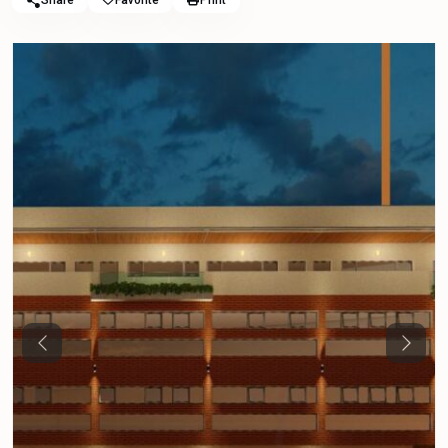
Share
Favorite
Print
Previous
Next