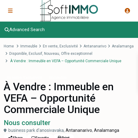
Advanced Search
Home
Immeuble
En vente
,
Exclusivité
Antananarivo
Analamanga
Disponible
,
Exclusif
,
Nouveau
,
Offre exceptionnel
À Vendre : Immeuble en VEFA – Opportunité Commerciale Unique
,
En vente
Exclusivité
Immeuble
À Vendre : Immeuble en
VEFA – Opportunité
Commerciale Unique
Nous consulter
business park d'anosivavaka,
Antananarivo
,
Analamanga