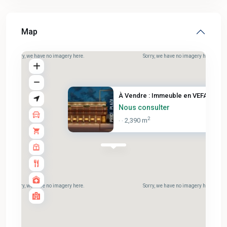
Map
Sorry, we have no imagery here.
Sorry, we have no imagery here.
À Vendre : Immeuble en VEFA – ...
Nous consulter
2
2,390 m
·
·
Sorry, we have no imagery here.
Sorry, we have no imagery here.