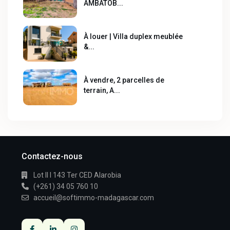
AMBATOB...
À louer | Villa duplex meublée
&...
À vendre, 2 parcelles de
terrain, A...
Contactez-nous
Lot II I 143 Ter CED Alarobia
(+261) 34 05 760 10
accueil@softimmo-madagascar.com